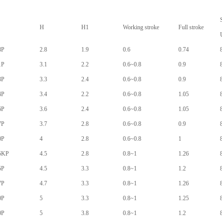
H
H1
Working stroke
Full stroke
8P
2.8
1.9
0.6
0.74
1P
3.1
2.2
0.6~0.8
0.9
3P
3.3
2.4
0.6~0.8
0.9
4P
3.4
2.2
0.6~0.8
1.05
6P
3.6
2.4
0.6~0.8
1.05
7P
3.7
2.8
0.6~0.8
0.9
0P
4
2.8
0.6~0.8
1
5KP
4.5
2.8
0.8~1
1.26
5P
4.5
3.3
0.8~1
1.2
7P
4.7
3.3
0.8~1
1.26
0P
5
3.3
0.8~1
1.25
0P
5
3.8
0.8~1
1.2