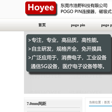
首页
pogo pin
pogo
平底式（SMT）
2.0m
插板式（DIP）
2.54
折弯式
3.0m
双头式
3.5m
焊线式
4.0m
5.08
当前位置：
首页
7.0mm间距