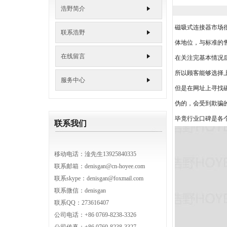
6.0m
浩野简介
7.0m
磁吸式连接器市场
联系浩野
体地位，与标准的
在线留言
在关注完基本情况
所以顾客能够选择
服务中心
但是在网址上寻找
伪的，会受到欺骗
毕竟行业口碑是各
联系我们
移动电话：淦先生13925840335
联系邮箱：
denisgan@cn-hoyee.com
联系skype：denisgan@foxmail.com
联系微信：denisgan
联系QQ：273616407
公司电话：+86 0769-8238-3326