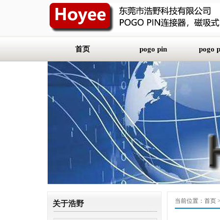
首页
pogo pin
pogo
平底式（SMT）
2.0m
插板式（DIP）
2.54
折弯式
3.0m
双头式
3.5m
焊线式
4.0m
5.08
当前位置：
首页
关于浩野