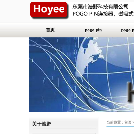
首页
pogo pin
pogo
平底式（SMT）
2.0m
插板式（DIP）
2.54
折弯式
3.0m
双头式
3.5m
焊线式
4.0m
5.08
当前位置：
首页
关于浩野